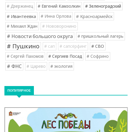
# Дзержинец
# Евгений Камзолкин
# Зеленоградский
# Ивантеевка
# Инна Орлова
# Красноармейск
# Михаил Ждан
# Нововоронино
# Новости большого округа
# пришкольный лагерь
# Пушкино
# сап
# сапсёрфинг
# СВО
# Сергей Пахомов
# Сергиев Посад
# Софрино
# ФНС
# Царево
# экология
ПОПУЛЯРНОЕ