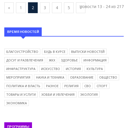
Новости 13 - 24 из 217
«
1
2
3
4
5
»
ВРЕМЯ НОВОСТЕЙ
БЛАГОУСТРОЙСТВО
БУДЬ В КУРСЕ
ВЫПУСКИ НОВОСТЕЙ
ДОСУГ И РАЗВЛЕЧЕНИЯ
ЖКХ
ЗДОРОВЬЕ
ИНФОРМАЦИЯ
ИНФРАСТРУКТУРА
ИСКУССТВО
ИСТОРИЯ
КУЛЬТУРА
МЕРОПРИЯТИЯ
НАУКА И ТЕХНИКА
ОБРАЗОВАНИЕ
ОБЩЕСТВО
ПОЛИТИКА И ВЛАСТЬ
РАЗНОЕ
РЕЛИГИЯ
СВО
СПОРТ
ТОВАРЫ И УСЛУГИ
ХОББИ И УВЛЕЧЕНИЯ
ЭКОЛОГИЯ
ЭКОНОМИКА
ПРОГРАММЫ