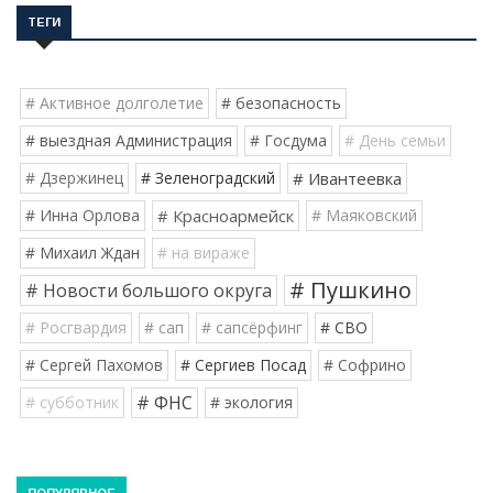
ТЕГИ
# Активное долголетие
# безопасность
# выездная Администрация
# Госдума
# День семьи
# Дзержинец
# Зеленоградский
# Ивантеевка
# Инна Орлова
# Красноармейск
# Маяковский
# Михаил Ждан
# на вираже
# Пушкино
# Новости большого округа
# Росгвардия
# сап
# сапсёрфинг
# СВО
# Сергей Пахомов
# Сергиев Посад
# Софрино
# ФНС
# субботник
# экология
ПОПУЛЯРНОЕ