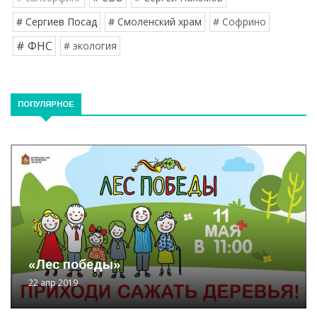
# Сергиев Посад
# Смоленский храм
# Софрино
# ФНС
# экология
ПОПУЛЯРНОЕ
«Лес победы»
22 апр 2019