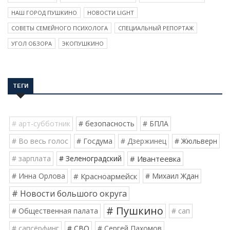
НАШ ГОРОД ПУШКИНО
НОВОСТИ LIGHT
СОВЕТЫ СЕМЕЙНОГО ПСИХОЛОГА
СПЕЦИАЛЬНЫЙ РЕПОРТАЖ
УГОЛ ОБЗОРА
ЭКОПУШКИНО
ТЕГИ
# арт-субботник
# безопасность
# БПЛА
# Во весь голос
# Госдума
# Дзержинец
# Жюльверн
# зарплата
# Зеленоградский
# Ивантеевка
# Инна Орлова
# Красноармейск
# Михаил Ждан
# Новости большого округа
# Пушкино
# Общественная палата
# сап
# сапсёрфинг
# СВО
# Сергей Пахомов