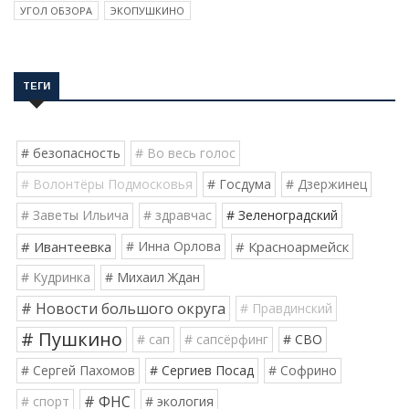
УГОЛ ОБЗОРА
ЭКОПУШКИНО
ТЕГИ
# безопасность
# Во весь голос
# Волонтёры Подмосковья
# Госдума
# Дзержинец
# Заветы Ильича
# здравчас
# Зеленоградский
# Ивантеевка
# Инна Орлова
# Красноармейск
# Кудринка
# Михаил Ждан
# Новости большого округа
# Правдинский
# Пушкино
# сап
# сапсёрфинг
# СВО
# Сергей Пахомов
# Сергиев Посад
# Софрино
# ФНС
# спорт
# экология