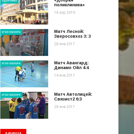
«Добрая
ЗДОРОВЬЕ
поликлиника»
18 апр 2019
Матч Лесной:
УГОЛ ОБЗОРА
Зверосовхоз 3: 3
28 янв 2017
Матч Авангард:
УГОЛ ОБЗОРА
Динамо Ойл 4:4
14 янв 2017
Матч Автолицей:
УГОЛ ОБЗОРА
Связист2 6:3
28 янв 2017
АФИША