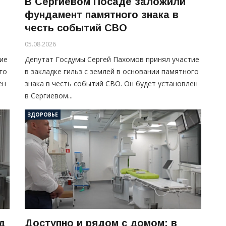
В Сергиевом Посаде заложили
фундамент памятного знака в
честь событий СВО
05.08.2026
ие
Депутат Госдумы Сергей Пахомов принял участие
го
в закладке гильз с землей в основании памятного
ен
знака в честь событий СВО. Он будет установлен
в Сергиевом...
ЗДОРОВЬЕ
д
Доступно и рядом с домом: в