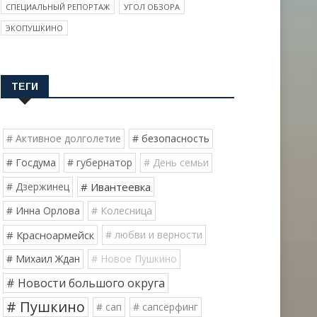
СПЕЦИАЛЬНЫЙ РЕПОРТАЖ
УГОЛ ОБЗОРА
ЭКОПУШКИНО
ТЕГИ
# Активное долголетие
# безопасность
# Госдума
# губернатор
# День семьи
# Дзержинец
# Ивантеевка
# Инна Орлова
# Колесница
# Красноармейск
# любви и верности
# Михаил Ждан
# Новое Пушкино
# Новости большого округа
# Пушкино
# сап
# сапсёрфинг