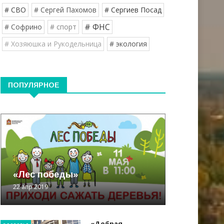
# СВО
# Сергей Пахомов
# Сергиев Посад
# ФНС
# Софрино
# спорт
# Хозяюшка и Рукодельница
# экология
ПОПУЛЯРНОЕ
«Лес победы»
22 апр 2019