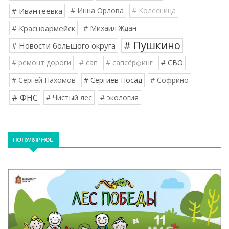
# Ивантеевка
# Инна Орлова
# Колесница
# Красноармейск
# Михаил Ждан
# Пушкино
# Новости большого округа
# ремонт дороги
# сап
# сапсёрфинг
# СВО
# Сергей Пахомов
# Сергиев Посад
# Софрино
# ФНС
# Чистый лес
# экология
ПОПУЛЯРНОЕ