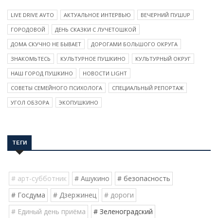
LIVE DRIVE AVTO
АКТУАЛЬНОЕ ИНТЕРВЬЮ
ВЕЧЕРНИЙ ПУШUP
ГОРОДОВОЙ
ДЕНЬ СКАЗКИ С ЛУЧЕТОШКОЙ
ДОМА СКУЧНО НЕ БЫВАЕТ
ДОРОГАМИ БОЛЬШОГО ОКРУГА
ЗНАКОМЬТЕСЬ
КУЛЬТУРНОЕ ПУШКИНО
КУЛЬТУРНЫЙ ОКРУГ
НАШ ГОРОД ПУШКИНО
НОВОСТИ LIGHT
СОВЕТЫ СЕМЕЙНОГО ПСИХОЛОГА
СПЕЦИАЛЬНЫЙ РЕПОРТАЖ
УГОЛ ОБЗОРА
ЭКОПУШКИНО
ТЕГИ
# арт-субботник
# Ашукино
# безопасность
# Госдума
# Дзержинец
# дороги
# Единый день приёма
# Зеленоградский