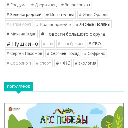
# Госдума
# Дзержинец
# Зверосовхоз
# Зеленоградский
# Ивантеевка
# Инна Орлова
# капремонт
# Красноармейск
# Лесные Поляны
# Новости большого округа
# Михаил Ждан
# Пушкино
# сап
# сапсёрфинг
# СВО
# Сергей Пахомов
# Сергиев Посад
# Софрино
# ФНС
# Софрино 1
# спорт
# экология
ПОПУЛЯРНОЕ