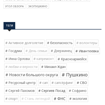
УГОЛ ОБЗОРА
ЭКОПУШКИНО
ТЕГИ
# Активное долголетие
# безопасность
# волонтеры
# Госдума
# День семьи
# Дзержинец
# Ивантеевка
# Инна Орлова
# капремонт
# Красноармейск
# любви и верности
# Михаил Ждан
# Пушкино
# Новости большого округа
# Ресурсный центр
# сап
# сапсёрфинг
# СВО
# Сергей Пахомов
# Сергиев Посад
# Софрино
# ФНС
# спорт
# Стань легендой
# экология