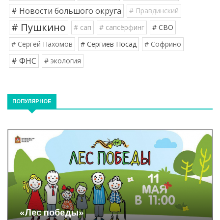
# Новости большого округа
# Правдинский
# Пушкино
# сап
# сапсёрфинг
# СВО
# Сергей Пахомов
# Сергиев Посад
# Софрино
# ФНС
# экология
ПОПУЛЯРНОЕ
«Лес победы»