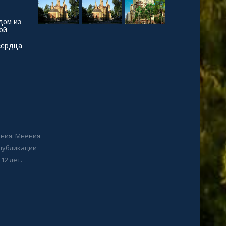
дом из
ой
сердца
ния. Мнения
 публикации
12 лет.