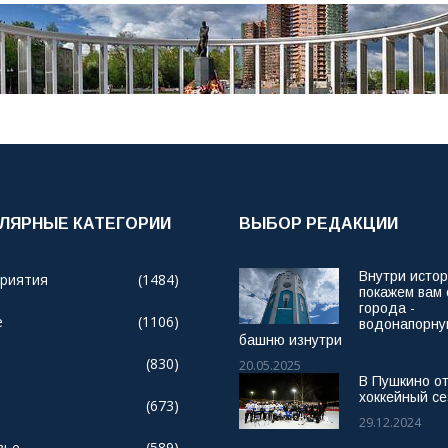
ЛЯРНЫЕ КАТЕГОРИИ
ВЫБОР РЕДАКЦИИ
Внутри исто
риятия
(1484)
покажем вам
города -
е
(1106)
водонапорн
башню изнутри
(830)
20.05.2025
В Пушкино о
хоккейный се
(673)
29.12.2024
вье
(589)