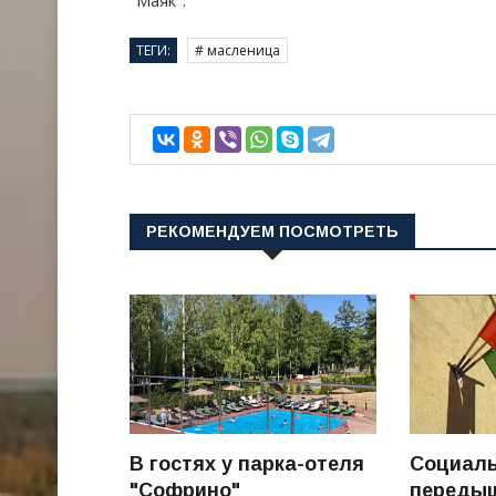
"Маяк".
ТЕГИ:
# масленица
РЕКОМЕНДУЕМ ПОСМОТРЕТЬ
В гостях у парка-отеля
Социал
"Софрино"
переды