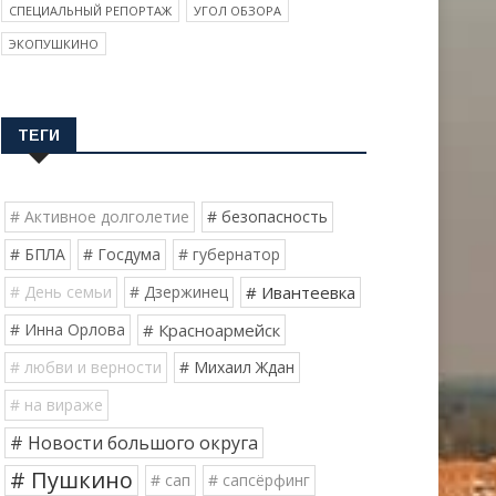
СПЕЦИАЛЬНЫЙ РЕПОРТАЖ
УГОЛ ОБЗОРА
ЭКОПУШКИНО
ТЕГИ
# Активное долголетие
# безопасность
# БПЛА
# Госдума
# губернатор
# День семьи
# Дзержинец
# Ивантеевка
# Инна Орлова
# Красноармейск
# любви и верности
# Михаил Ждан
# на вираже
# Новости большого округа
# Пушкино
# сап
# сапсёрфинг