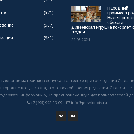
Народный
тво
(571)
промысел ро
Нижегородск
области.
ование
(507)
Дивеевская игрушка покоряет 
людей
мация
(881)
25.03.2024
льзование материалов допускается только при соблюдении Соглаше
авторов не всегда совпадают с точкой зрения редакции. Отдельные
содержать информацию, не предназначенную для пользователей до 
+7 (495) 993-39-09
info@pushkinotv.ru