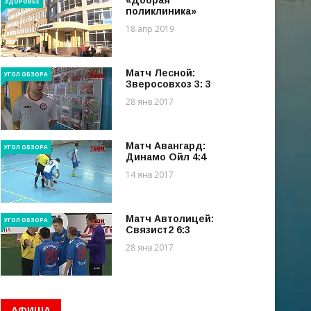
«Добрая
ЗДОРОВЬЕ
поликлиника»
18 апр 2019
Матч Лесной:
УГОЛ ОБЗОРА
Зверосовхоз 3: 3
28 янв 2017
Матч Авангард:
УГОЛ ОБЗОРА
Динамо Ойл 4:4
14 янв 2017
Матч Автолицей:
УГОЛ ОБЗОРА
Связист2 6:3
28 янв 2017
АФИША