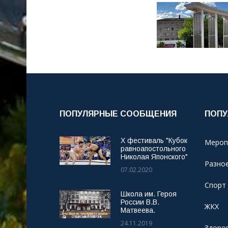
ПОПУЛЯРНЫЕ СООБЩЕНИЯ
ПОПУ
X фестиваль "Кубок
Мероп
равноапостольного
Николая Японского"
Разно
07.02.2020
Спорт
Школа им. Героя
России В.В.
ЖКХ
Матвеева.
24.11.2019
Здоро