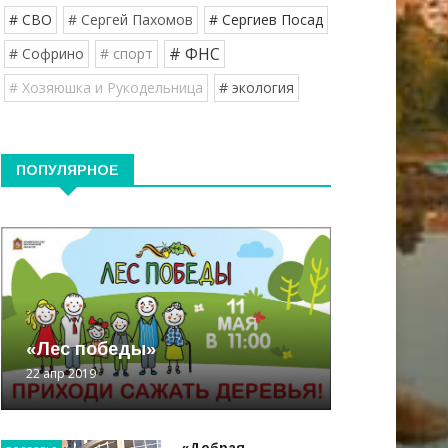
# СВО
# Сергей Пахомов
# Сергиев Посад
# ФНС
# Софрино
# спорт
# Хозяюшка и Рукодельница
# экология
ПОПУЛЯРНОЕ
«Лес победы»
22 апр 2019