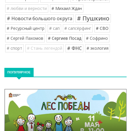
# любви и верности
# Михаил Ждан
# Пушкино
# Новости большого округа
# Ресурсный центр
# сап
# сапсёрфинг
# СВО
# Сергей Пахомов
# Сергиев Посад
# Софрино
# ФНС
# спорт
# Стань легендой
# экология
ПОПУЛЯРНОЕ