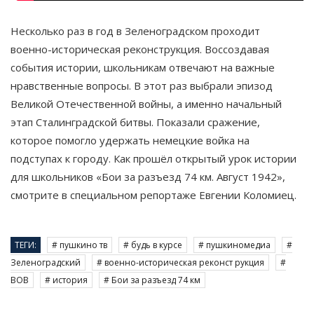
Несколько раз в год в Зеленоградском проходит
военно-историческая реконструкция. Воссоздавая
события истории, школьникам отвечают на важные
нравственные вопросы. В этот раз выбрали эпизод
Великой Отечественной войны, а именно начальный
этап Сталинградской битвы. Показали сражение,
которое помогло удержать немецкие войка на
подступах к городу. Как прошёл открытый урок истории
для школьников «Бои за разъезд 74 км. Август 1942»,
смотрите в специальном репортаже Евгении Коломиец.
ТЕГИ:
# пушкино тв
# будь в курсе
# пушкиномедиа
#
Зеленоградский
# военно-историческая реконст рукция
#
ВОВ
# история
# Бои за разъезд 74 км