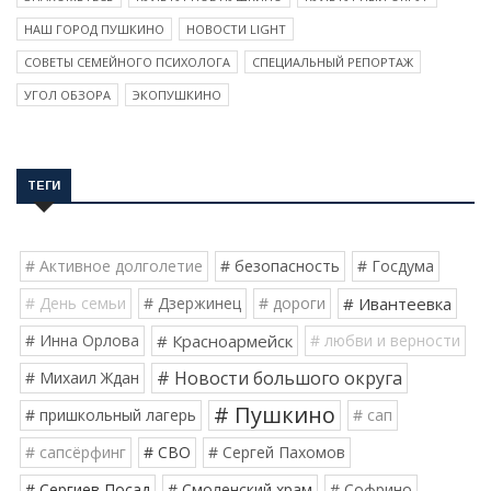
НАШ ГОРОД ПУШКИНО
НОВОСТИ LIGHT
СОВЕТЫ СЕМЕЙНОГО ПСИХОЛОГА
СПЕЦИАЛЬНЫЙ РЕПОРТАЖ
УГОЛ ОБЗОРА
ЭКОПУШКИНО
ТЕГИ
# Активное долголетие
# безопасность
# Госдума
# День семьи
# Дзержинец
# дороги
# Ивантеевка
# Инна Орлова
# Красноармейск
# любви и верности
# Новости большого округа
# Михаил Ждан
# Пушкино
# пришкольный лагерь
# сап
# сапсёрфинг
# СВО
# Сергей Пахомов
# Сергиев Посад
# Смоленский храм
# Софрино