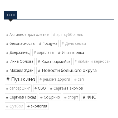
ТЕГИ
# Активное долголетие
# арт-субботник
# безопасность
# Госдума
# День семьи
# Дзержинец
# зарплата
# Ивантеевка
# Инна Орлова
# Красноармейск
# любви и верности
# Новости большого округа
# Михаил Ждан
# Пушкино
# ремонт дороги
# сап
# сапсёрфинг
# СВО
# Сергей Пахомов
# ФНС
# Сергиев Посад
# Софрино
# спорт
# футбол
# экология