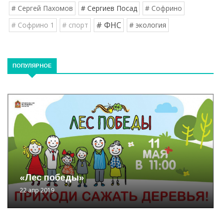
# Сергей Пахомов
# Сергиев Посад
# Софрино
# ФНС
# Софрино 1
# спорт
# экология
ПОПУЛЯРНОЕ
«Лес победы»
22 апр 2019