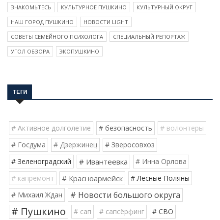
ЗНАКОМЬТЕСЬ
КУЛЬТУРНОЕ ПУШКИНО
КУЛЬТУРНЫЙ ОКРУГ
НАШ ГОРОД ПУШКИНО
НОВОСТИ LIGHT
СОВЕТЫ СЕМЕЙНОГО ПСИХОЛОГА
СПЕЦИАЛЬНЫЙ РЕПОРТАЖ
УГОЛ ОБЗОРА
ЭКОПУШКИНО
ТЕГИ
# Активное долголетие
# безопасность
# волонтеры
# Госдума
# Дзержинец
# Зверосовхоз
# Зеленоградский
# Ивантеевка
# Инна Орлова
# капремонт
# Красноармейск
# Лесные Поляны
# Новости большого округа
# Михаил Ждан
# Пушкино
# сап
# сапсёрфинг
# СВО