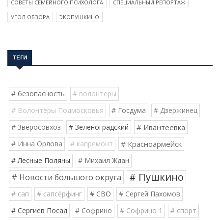
СОВЕТЫ СЕМЕЙНОГО ПСИХОЛОГА
СПЕЦИАЛЬНЫЙ РЕПОРТАЖ
УГОЛ ОБЗОРА
ЭКОПУШКИНО
ТЕГИ
# безопасность
# волонтеры
# Волонтёры Подмосковья
# Госдума
# Дзержинец
# Зверосовхоз
# Зеленоградский
# Ивантеевка
# Инна Орлова
# капремонт
# Красноармейск
# Лесные Поляны
# Михаил Ждан
# Пушкино
# Новости большого округа
# сап
# сапсёрфинг
# СВО
# Сергей Пахомов
# Сергиев Посад
# Софрино
# Софрино 1
# спорт